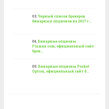
Черный список брокеров
бинарных опционов на 2017 г...
Бинарные опционы
Finmax.com, официальный сайт
брок...
Бинарные опционы Pocket
Option, официальный сайт б...