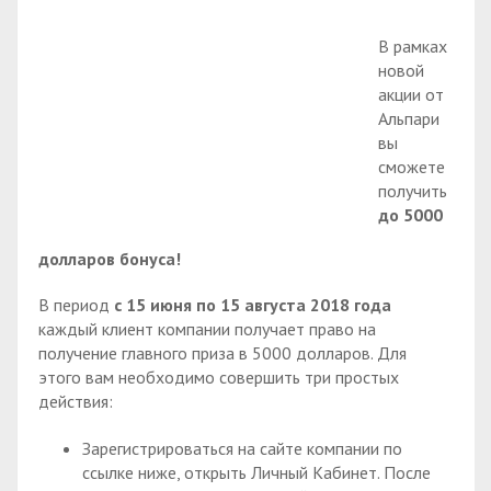
В рамках
новой
акции от
Альпари
вы
сможете
получить
до 5000
долларов бонуса!
В период
с 15 июня по 15 августа 2018 года
каждый клиент компании получает право на
получение главного приза в 5000 долларов. Для
этого вам необходимо совершить три простых
действия:
Зарегистрироваться на сайте компании по
ссылке ниже, открыть Личный Кабинет. После