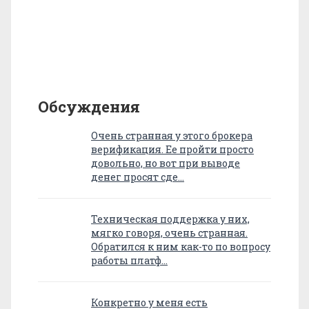
Обсуждения
Очень странная у этого брокера
верификация. Ее пройти просто
довольно, но вот при выводе
денег просят сде…
Техническая поддержка у них,
мягко говоря, очень странная.
Обратился к ним как-то по вопросу
работы платф…
Конкретно у меня есть