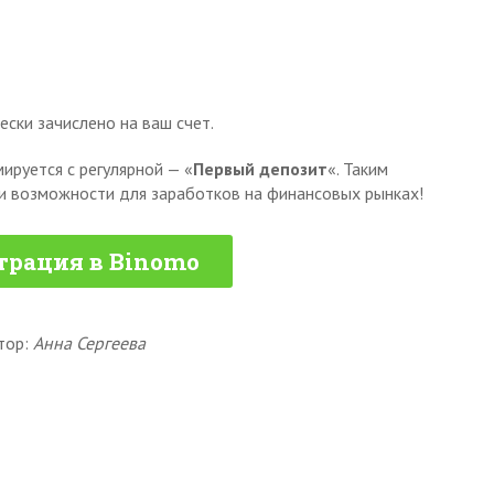
ски зачислено на ваш счет.
ируется с регулярной — «
Первый депозит
«. Таким
ши возможности для заработков на финансовых рынках!
трация в Binomo
тор:
Анна Сергеева