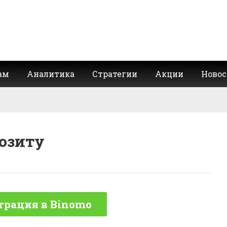
ам
Аналитика
Стратегии
Акции
Новос
позиту
трация в Binomo