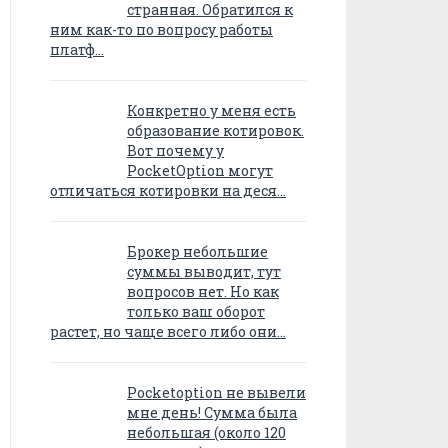
странная. Обратился к
ним как-то по вопросу работы
платф…
Конкретно у меня есть
образование котировок.
Вот почему у
PocketOption могут
отличаться котировки на деся…
Брокер небольшие
суммы выводит, тут
вопросов нет. Но как
только ваш оборот
растет, но чаще всего либо они…
Pocketoption не вывели
мне день! Сумма была
небольшая (около 120