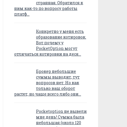
странная. Обратился к
ним как-то по вопросу работы
платф…
Конкретно у меня есть
образование котировок.
Вот почему у
PocketOption могут
отличаться котировки на деся…
Брокер небольшие
суммы выводит, тут
вопросов нет. Но как
только ваш оборот
растет, но чаще всего либо они…
Pocketoption не вывели
мне день! Сумма была
небольшая (около 120