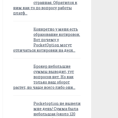
странная. Обратился к
ним как-то по вопросу работы
платф…
Конкретно у меня есть
образование котировок.
Вот почему у
PocketOption могут
отличаться котировки на деся…
Брокер небольшие
суммы выводит, тут
вопросов нет. Но как
только ваш оборот
растет, но чаще всего либо они…
Pocketoption не вывели
мне день! Сумма была
небольшая (около 120