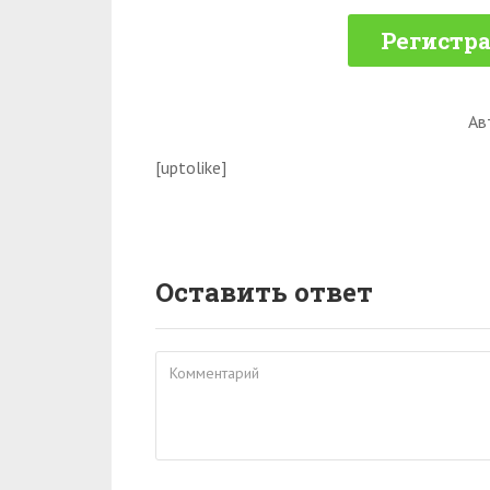
Регистра
Ав
[uptolike]
Оставить ответ