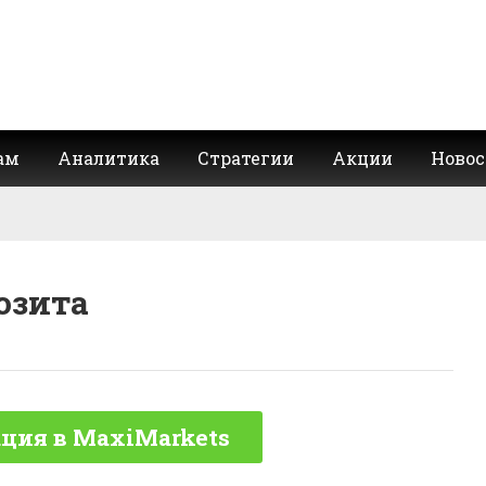
ам
Аналитика
Стратегии
Акции
Новос
озита
ция в MaxiMarkets