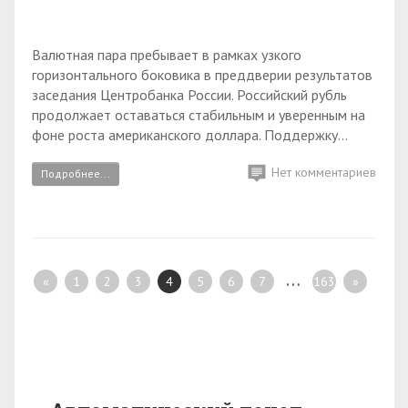
Валютная пара пребывает в рамках узкого
горизонтального боковика в преддверии результатов
заседания Центробанка России. Российский рубль
продолжает оставаться стабильным и уверенным на
фоне роста американского доллара. Поддержку...
Нет комментариев
Подробнее...
…
«
1
2
3
4
5
6
7
163
»